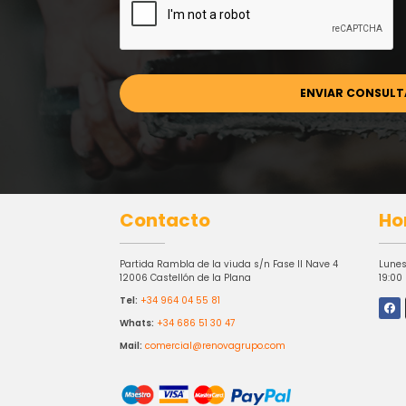
Contacto
Ho
Partida Rambla de la viuda s/n Fase II Nave 4
Lunes
12006 Castellón de la Plana
19:00
Tel:
+34 964 04 55 81
Whats:
+34 686 51 30 47
Mail:
comercial@renovagrupo.com