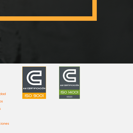
idad
os
s
ciones