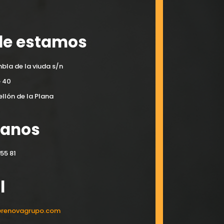
e estamos
bla de la viuda s/n
e 40
llón de la Plana
manos
55 81
l
@renovagrupo.com