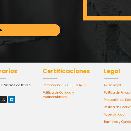
rarios
Certificaciones
Legal
 a Viernes de 8:00 a
Certificación ISO 9001 y 14001
Aviso Legal
Política de Calidad y
Política de Privac
Medioambiente
Protección de Dat
Política de Cookie
Accesibilidad
Terminos y Condi