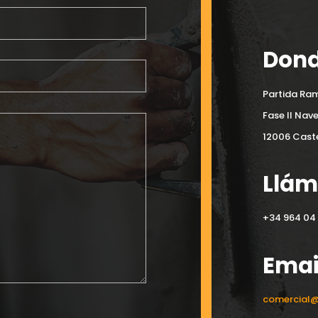
Dond
Partida Ram
Fase II Nav
12006 Caste
Llá
+34 964 04 
Emai
comercial