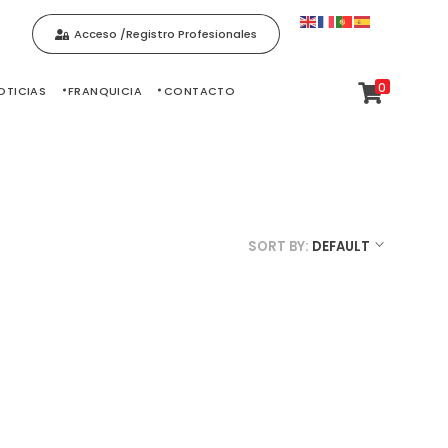
Acceso /Registro Profesionales
0
OTICIAS
FRANQUICIA
CONTACTO
SORT BY:
DEFAULT