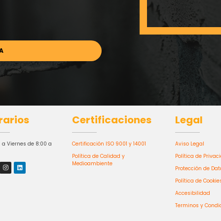
rarios
Certificaciones
Legal
 a Viernes de 8:00 a
Certificación ISO 9001 y 14001
Aviso Legal
Política de Calidad y
Política de Privac
Medioambiente
Protección de Dat
Política de Cookie
Accesibilidad
Terminos y Condi