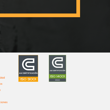
idad
os
s
ciones