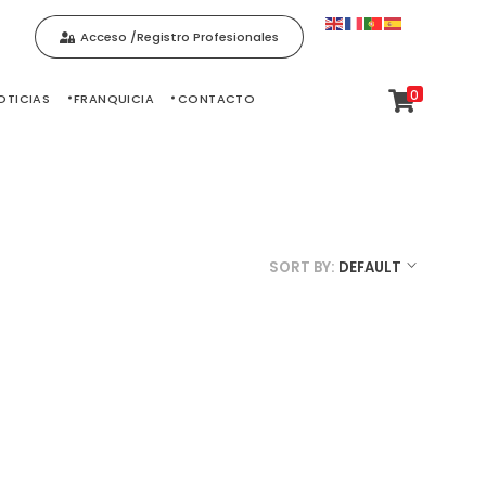
Acceso /Registro Profesionales
0
OTICIAS
FRANQUICIA
CONTACTO
SORT BY:
DEFAULT