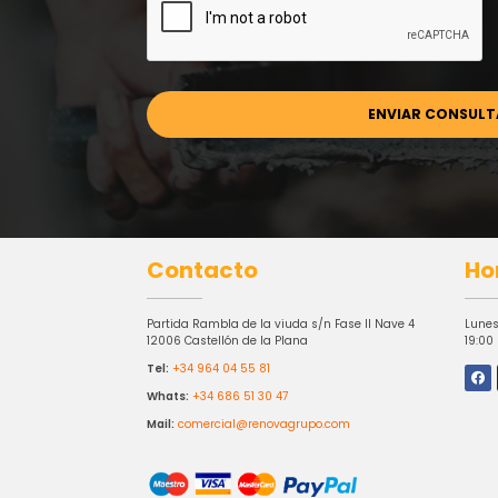
Contacto
Ho
Partida Rambla de la viuda s/n Fase II Nave 4
Lunes
12006 Castellón de la Plana
19:00
Tel:
+34 964 04 55 81
Whats:
+34 686 51 30 47
Mail:
comercial@renovagrupo.com