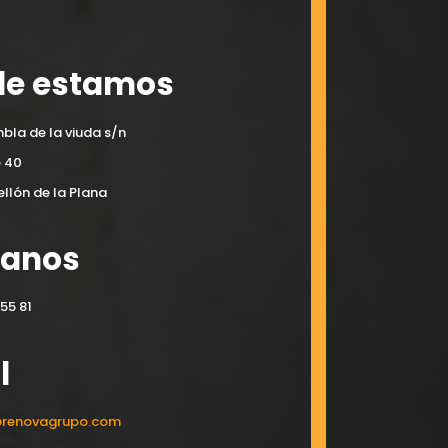
e estamos
bla de la viuda s/n
e 40
llón de la Plana
manos
55 81
l
@renovagrupo.com