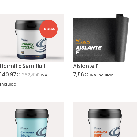
TU DESC
Hormifix Semifluit
Aislante F
140,97
€
7,56
€
352,41
€
IVA
IVA Incluido
Incluido