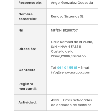
Responsable:
Angel Gonzalez Quesada
Nombre
Renova Sistemas SL
comercial:
Nif:
NIF/DNI B12887071
Calle Rambla de la Viuda,
S/N – NAV 4 FASE II,
Dirección:
Castello de la
Plana,12006,castellon
Tel.
964 04 55 81
– Email:
Contacto:
info@renovagrupo.com
Registro
mercantil:
4339 – Otras actividades
Actividad:
de acabado de edificios