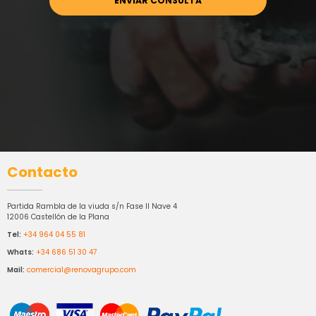
Contacto
Partida Rambla de la viuda s/n Fase II Nave 4
12006 Castellón de la Plana
Tel:
+34 964 04 55 81
Whats:
+34 686 51 30 47
Mail:
comercial@renovagrupo.com