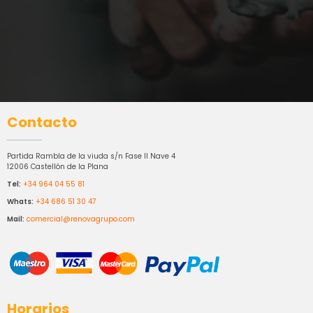
Contacto
Partida Rambla de la viuda s/n Fase II Nave 4
12006 Castellón de la Plana
Tel:
+34 964 04 55 81
Whats:
+34 686 51 30 47
Mail:
comercial@renovagrupo.com
Horarios