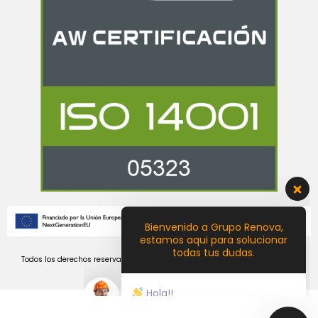
Bienvenido a Grupo Renova,
estamos aqui para solucionar
todas tus dudas.
Hola!!
Todos los derechos reservados Renova Sistemas SL . Copyright @ 2023 by
Castellon Creativa