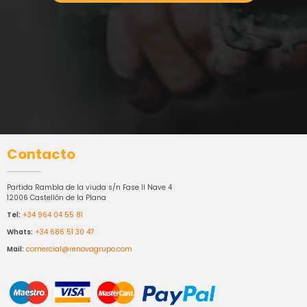
Contacto
Partida Rambla de la viuda s/n Fase II Nave 4
12006 Castellón de la Plana
Tel:
+34 964 04 55 81
Whats:
+34 686 51 30 47
Mail:
comercial@renovagrupo.com