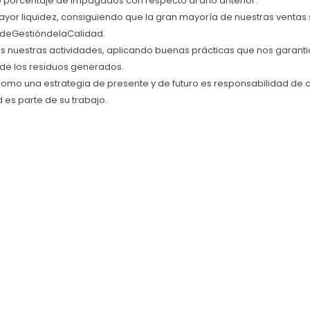
 porcentaje de impagados con respecto al año anterior.
yor liquidez, consiguiendo que la gran mayoría de nuestras ventas s
deGestióndelaCalidad.
s nuestras actividades, aplicando buenas prácticas que nos garant
 de los residuos generados.
omo una estrategia de presente y de futuro es responsabilidad de
 es parte de su trabajo.