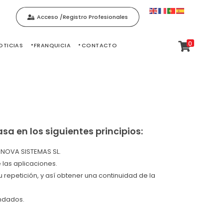
Acceso /Registro Profesionales
0
OTICIAS
FRANQUICIA
CONTACTO
a en los siguientes principios:
ENOVA SISTEMAS SL.
 las aplicaciones.
repetición, y así obtener una continuidad de la
endados.