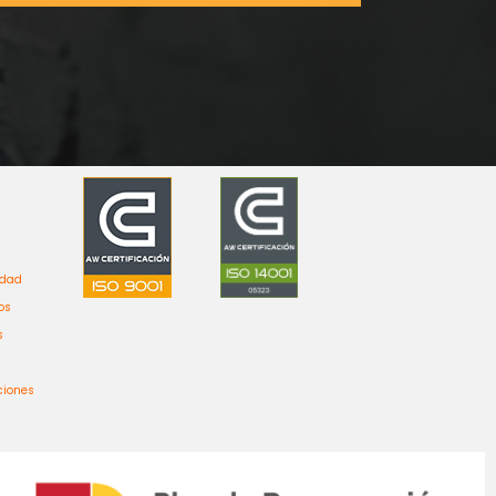
idad
os
s
ciones