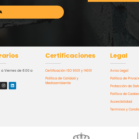
rarios
Certificaciones
Legal
 a Viernes de 8:00 a
Certificación ISO 9001 y 14001
Aviso Legal
Política de Calidad y
Política de Privac
Medioambiente
Protección de Dat
Política de Cookie
Accesibilidad
Terminos y Condi