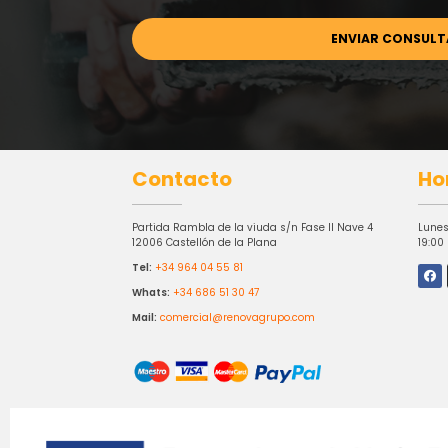
Contacto
Ho
Partida Rambla de la viuda s/n Fase II Nave 4
Lunes
12006 Castellón de la Plana
19:00
Tel:
+34 964 04 55 81
Whats:
+34 686 51 30 47
Mail:
comercial@renovagrupo.com