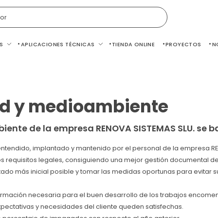
or
S
APLICACIONES TÉCNICAS
TIENDA ONLINE
PROYECTOS
N
dad y medioambiente
biente de la empresa RENOVA SISTEMAS SLU. se bas
entendido, implantado y mantenido por el personal de la empresa R
s requisitos legales, consiguiendo una mejor gestión documental de
do más inicial posible y tomar las medidas oportunas para evitar su 
ormación necesaria para el buen desarrollo de los trabajos encom
xpectativas y necesidades del cliente queden satisfechas.