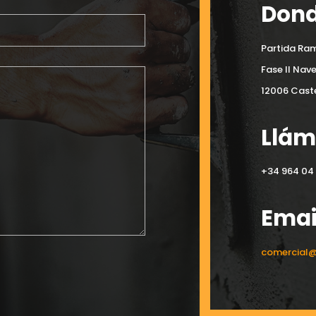
Dond
Partida Ram
Fase II Nav
12006 Caste
Llá
+34 964 04 
Emai
comercial