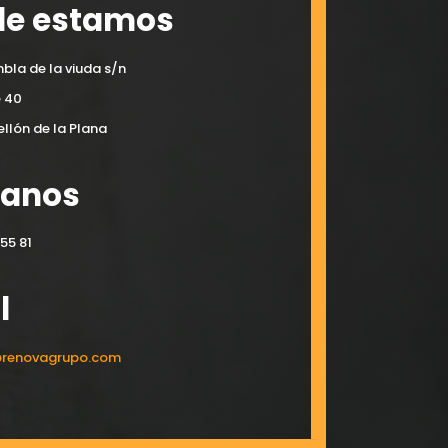
e estamos
bla de la viuda s/n
e 40
llón de la Plana
manos
55 81
l
@renovagrupo.com