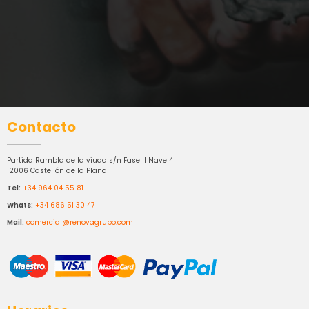
Contacto
Partida Rambla de la viuda s/n Fase II Nave 4
12006 Castellón de la Plana
Tel:
+34 964 04 55 81
Whats:
+34 686 51 30 47
Mail:
comercial@renovagrupo.com