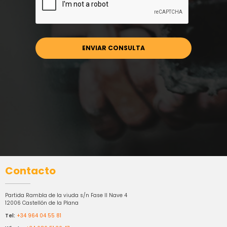
Contacto
Partida Rambla de la viuda s/n Fase II Nave 4
12006 Castellón de la Plana
Tel:
+34 964 04 55 81