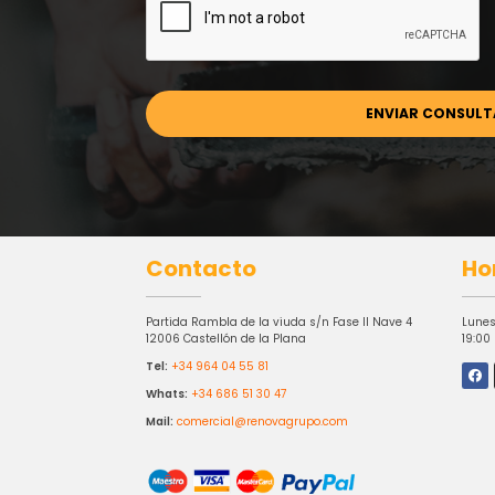
Contacto
Ho
Partida Rambla de la viuda s/n Fase II Nave 4
Lunes
12006 Castellón de la Plana
19:00
Tel:
+34 964 04 55 81
Whats:
+34 686 51 30 47
Mail:
comercial@renovagrupo.com