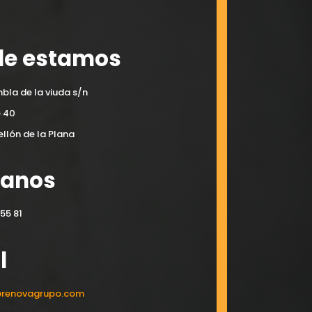
e estamos
bla de la viuda s/n
e 40
llón de la Plana
manos
55 81
l
@renovagrupo.com