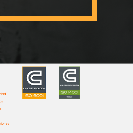
idad
os
s
ciones