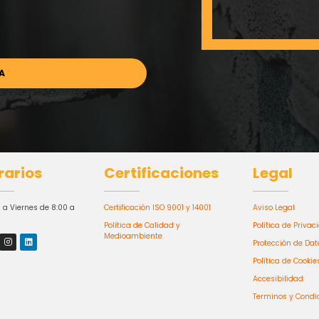
rarios
Certificaciones
Legal
 a Viernes de 8:00 a
Certificación ISO 9001 y 14001
Aviso Legal
Política de Calidad y
Política de Privac
Medioambiente
Protección de Dat
Política de Cookie
Accesibilidad
Terminos y Condi