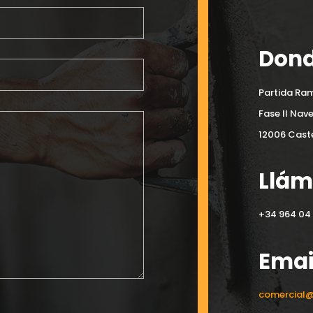
Dond
Partida Ram
Fase II Nav
12006 Caste
Llá
+34 964 04 
Emai
comercial