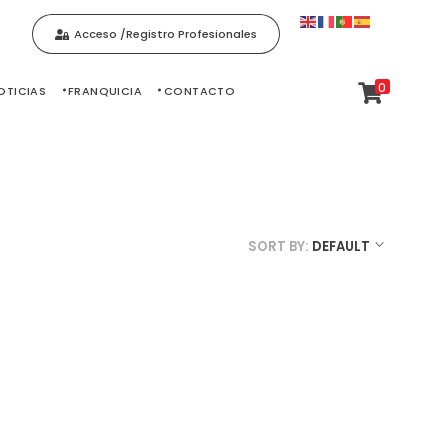
Acceso /Registro Profesionales
0
OTICIAS
FRANQUICIA
CONTACTO
SORT BY:
DEFAULT