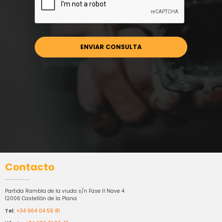
Contacto
Partida Rambla de la viuda s/n Fase II Nave 4
12006 Castellón de la Plana
Tel:
+34 964 04 55 81