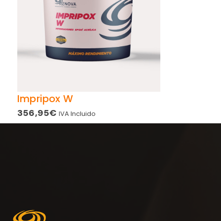
Impripox W
356,95
€
IVA Incluido