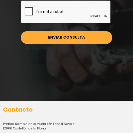
Contacto
Partida Rambla de la viuda s/n Fase II Nave 4
12006 Castellón de la Plana