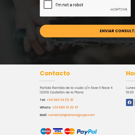
Contacto
Ho
Partida Rambla de la viuda s/n Fase II Nave 4
Lunes
12006 Castellón de la Plana
19:00
Tel:
+34 964 04 55 81
Whats:
+34 686 51 30 47
Mail:
comercial@renovagrupo.com