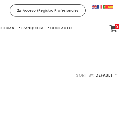
Acceso /Registro Profesionales
0
OTICIAS
FRANQUICIA
CONTACTO
SORT BY:
DEFAULT