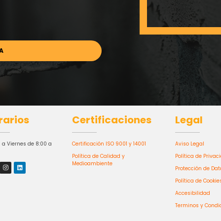
rarios
Certificaciones
Legal
 a Viernes de 8:00 a
Certificación ISO 9001 y 14001
Aviso Legal
Política de Calidad y
Política de Privac
Medioambiente
Protección de Dat
Política de Cookie
Accesibilidad
Terminos y Condi