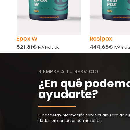
Epox W
Resipox
521,81
€
444,68
€
IVA Incluido
IVA Incl
SIEMPRE A TU SERVICIO
¿En qué podem
ayudarte?
Si necesitas información sobre cualquiera de nu
dudes en contactar con nosotros.