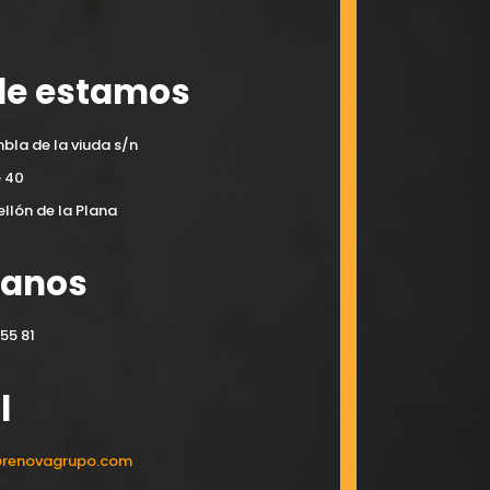
e estamos
bla de la viuda s/n
e 40
llón de la Plana
manos
55 81
l
@renovagrupo.com