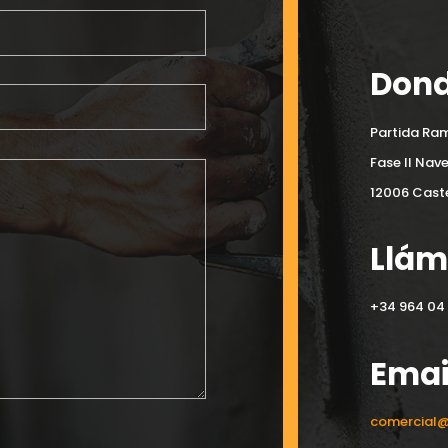
Dond
Partida Ram
Fase II Nav
12006 Caste
Llá
+34 964 04 
Emai
comercial