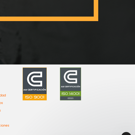
idad
os
s
ciones