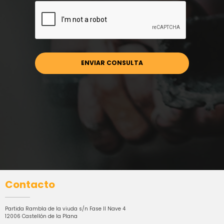
Contacto
Partida Rambla de la viuda s/n Fase II Nave 4
12006 Castellón de la Plana