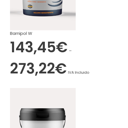
Barnipol W
143,45
€
–
273,22
€
IVA Incluido