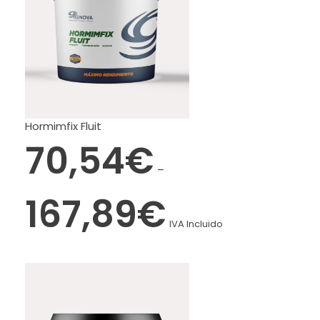
Hormimfix Fluit
70,54
€
–
167,89
€
IVA Incluido