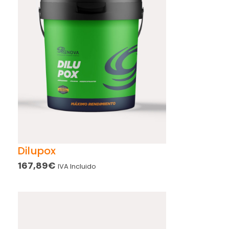
Dilupox
167,89
€
IVA Incluido