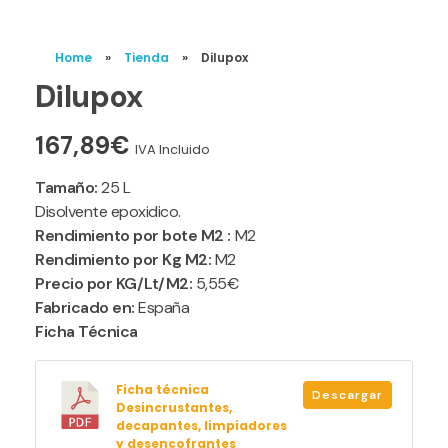
Home
»
Tienda
»
Dilupox
Dilupox
167,89
€
IVA Incluido
Tamaño:
25 L
Disolvente epoxidico.
Rendimiento por bote M2 :
M2
Rendimiento por Kg M2:
M2
Precio por KG/Lt/M2:
5,55€
Fabricado en:
España
Ficha Técnica
Ficha técnica
Descargar
Desincrustantes,
decapantes, limpiadores
y desencofrantes