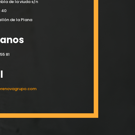
bla de la viuda s/n
e 40
llón de la Plana
manos
55 81
l
@renovagrupo.com