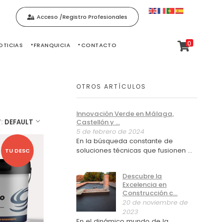
Acceso /Registro Profesionales
0
OTICIAS
FRANQUICIA
CONTACTO
OTROS ARTÍCULOS
Innovación Verde en Málaga,
Castellón y ...
Y:
DEFAULT
5 de febrero de 2024
En la búsqueda constante de
soluciones técnicas que fusionen ...
TU DESC
Descubre la
Excelencia en
Construcción c...
20 de noviembre de
2023
En el dinámico mundo de la