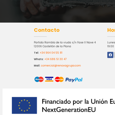
Contacto
Ho
Partida Rambla de la viuda s/n Fase II Nave 4
Lunes
12006 Castellón de la Plana
19:00
Tel:
+34 964 04 55 81
Whats:
+34 686 51 30 47
Mail:
comercial@renovagrupo.com