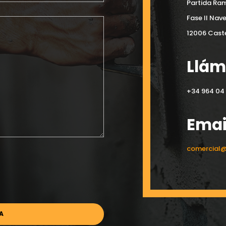
Partida Ram
Fase II Nav
12006 Caste
Llá
+34 964 04 
Emai
comercial