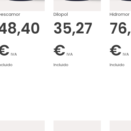
Descamor
Dilopol
Hidromor
48,40
35,27
76
€
€
€
IVA
IVA
IVA
ncluido
Incluido
Incluido