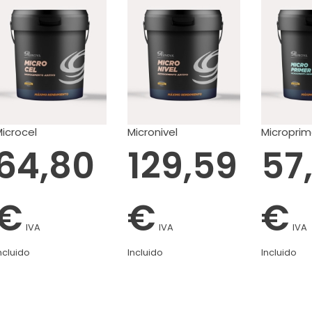
icrocel
Micronivel
Microprim
64,80
129,59
57
€
€
€
IVA
IVA
IVA
ncluido
Incluido
Incluido