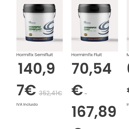
Hormifix Semifluit
Hormimfix Fluit
M
140,9
70,54
7
€
€
352,41
€
–
IVA Incluido
167,89
I