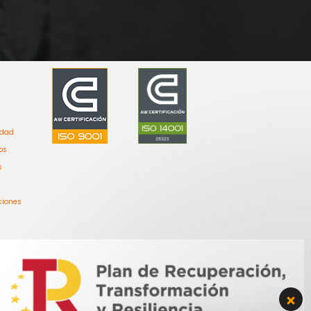
idad
os
s
ciones
Bienvenido a Grupo Renova,
estamos aqui para solucionar
todas tus dudas.