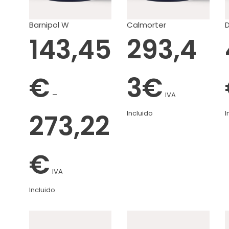
Barnipol W
Calmorter
143,45
293,4
€
3
€
–
IVA
273,22
Incluido
I
€
IVA
Incluido