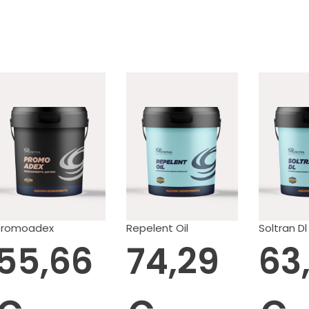
Promoadex
Repelent Oil
Soltran Dl
55,66
74,29
63