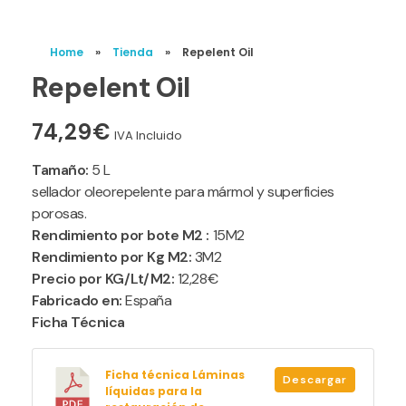
Home
»
Tienda
»
Repelent Oil
Repelent Oil
74,29
€
IVA Incluido
Tamaño:
5 L
sellador oleorepelente para mármol y superficies
porosas.
Rendimiento por bote M2 :
15M2
Rendimiento por Kg M2:
3M2
Precio por KG/Lt/M2:
12,28€
Fabricado en:
España
Ficha Técnica
Ficha técnica Láminas
Descargar
líquidas para la