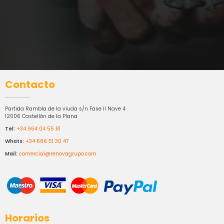
Contacto
Partida Rambla de la viuda s/n Fase II Nave 4
12006 Castellón de la Plana
Tel:
+34 964 04 55 81
Whats:
+34 686 51 30 47
Mail:
comercial@renovagrupo.com
Horarios