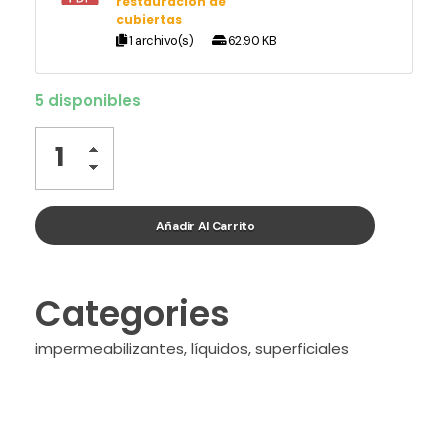
restauración de
cubiertas
1 archivo(s)
62.90 KB
5 disponibles
Añadir Al Carrito
Categories
impermeabilizantes
,
líquidos
,
superficiales