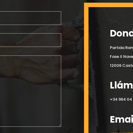
Dond
Partida Ram
Fase II Nav
12006 Caste
Llá
+34 964 04 
Emai