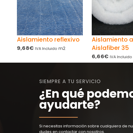
Aislamiento reflexivo
Aislamiento 
Aislafiber 35
9,68
€
m2
IVA Incluido
6,66
€
IVA Incluido
SIEMPRE A TU SERVICIO
¿En qué podem
ayudarte?
Si necesitas información sobre cualquiera de nu
dudes en contactar con nosotros.