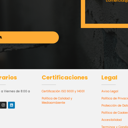
comercial
rarios
Certificaciones
Legal
 a Viernes de 8:00 a
Certificación ISO 9001 y 14001
Aviso Legal
Política de Calidad y
Política de Privac
Medioambiente
Protección de Dat
Política de Cookie
Accesibilidad
Terminos y Condi