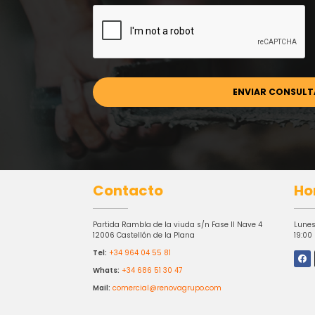
Contacto
Ho
Partida Rambla de la viuda s/n Fase II Nave 4
Lunes
12006 Castellón de la Plana
19:00
Tel:
+34 964 04 55 81
Whats:
+34 686 51 30 47
Mail:
comercial@renovagrupo.com