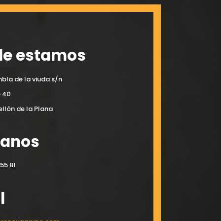
e estamos
bla de la viuda s/n
e 40
llón de la Plana
manos
55 81
l