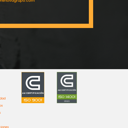
@renovagrupo.com
idad
os
s
ciones