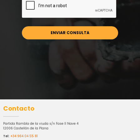
Contacto
Partida Rambla de la viuda s/n Fase II Nave 4
12006 Castellón de la Plana
Tel:
+34 964 04 55 81