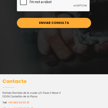
Contacto
Partida Rambla de la viuda s/n Fase II Nave 4
12006 Castellón de la Plana
Tel:
+34 964 04 55 81