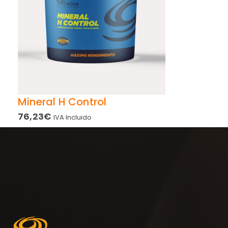
Mineral H Control
76,23
€
IVA Incluido