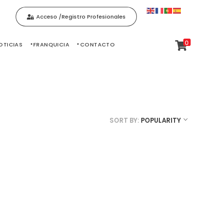
Acceso /Registro Profesionales
0
OTICIAS
FRANQUICIA
CONTACTO
SORT BY:
POPULARITY