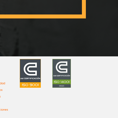
idad
os
s
ciones