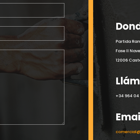
Dond
Partida Ram
Fase II Nav
12006 Caste
Llá
+34 964 04 
Emai
comercial