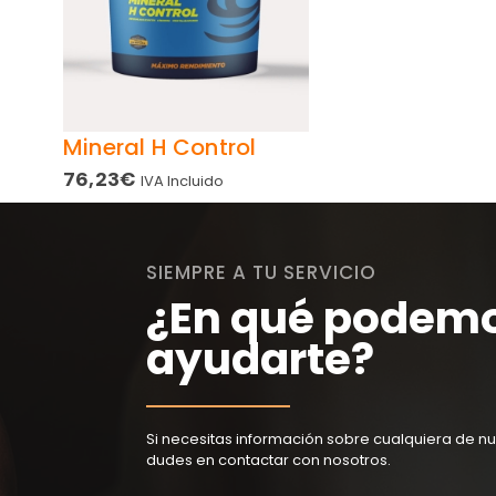
Mineral H Control
76,23
€
IVA Incluido
SIEMPRE A TU SERVICIO
¿En qué podem
ayudarte?
Si necesitas información sobre cualquiera de nu
dudes en contactar con nosotros.