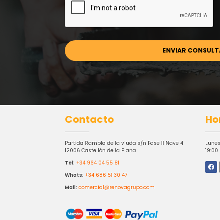
Contacto
Ho
Partida Rambla de la viuda s/n Fase II Nave 4
Lunes
12006 Castellón de la Plana
19:00
Tel:
+34 964 04 55 81
Whats:
+34 686 51 30 47
Mail:
comercial@renovagrupo.com