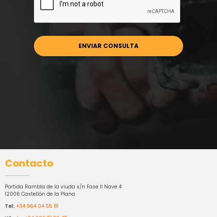
Contacto
Partida Rambla de la viuda s/n Fase II Nave 4
12006 Castellón de la Plana
Tel:
+34 964 04 55 81