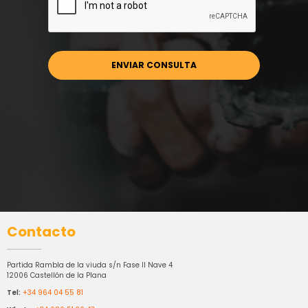
Contacto
Partida Rambla de la viuda s/n Fase II Nave 4
12006 Castellón de la Plana
Tel:
+34 964 04 55 81