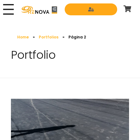
Grupo Renova
Productos y Servicios para la construcción
Home
»
Portfolios
»
Página 2
Portfolio