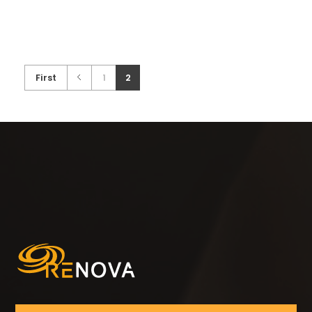
First
1
2