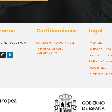
rarios
Certificaciones
Legal
 a Viernes de 8:00 a
Certificación ISO 9001 y 14001
Aviso Legal
Política de Calidad y
Política de Privac
Medioambiente
Protección de Dat
Política de Cookie
Accesibilidad
Terminos y Condi