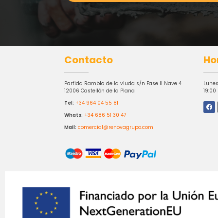
Contacto
Ho
Partida Rambla de la viuda s/n Fase II Nave 4
Lunes
12006 Castellón de la Plana
19:00
Tel:
+34 964 04 55 81
Whats:
+34 686 51 30 47
Mail:
comercial@renovagrupo.com