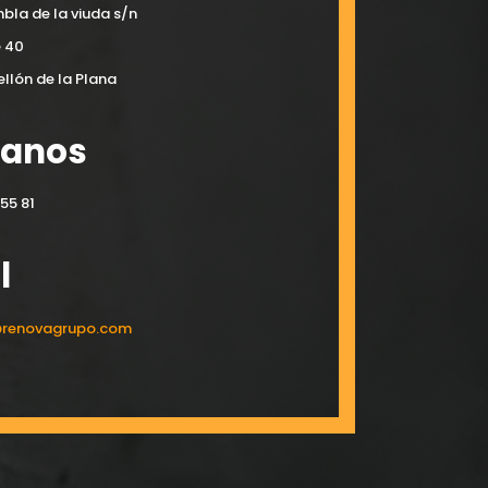
bla de la viuda s/n
e 40
llón de la Plana
manos
55 81
l
@renovagrupo.com