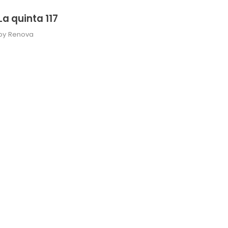
La quinta 117
by
Renova