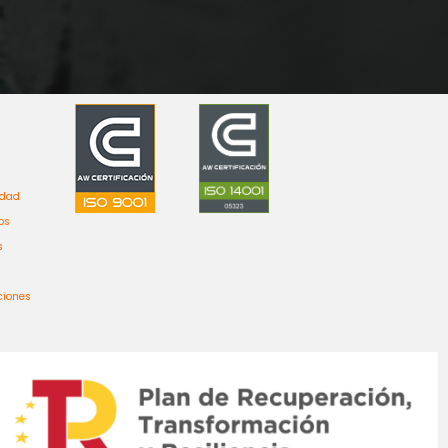
idad
os
s
ciones
Bienvenido a Grupo Renova,
estamos aqui para solucionar
todas tus dudas.