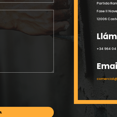
Partida Ram
Fase II Nav
12006 Caste
Llá
+34 964 04 
Emai
comercial