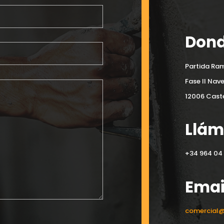
Dond
Partida Ram
Fase II Nav
12006 Caste
Llá
+34 964 04 
Emai
comercial