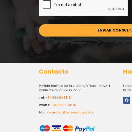
Contacto
Ho
Partida Rambla de la viuda s/n Fase II Nave 4
Lunes
12006 Castellón de la Plana
19:00
Tel:
+34 964 04 55 81
Whats:
+34 686 51 30 47
Mail:
comercial@renovagrupo.com