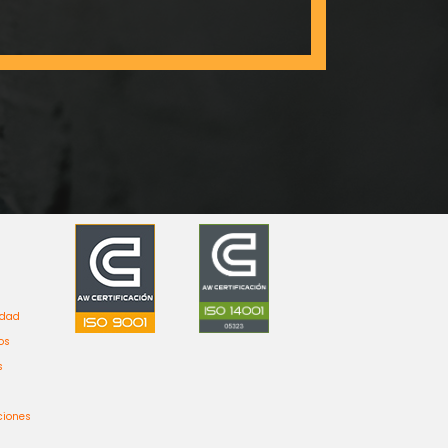
idad
os
s
ciones