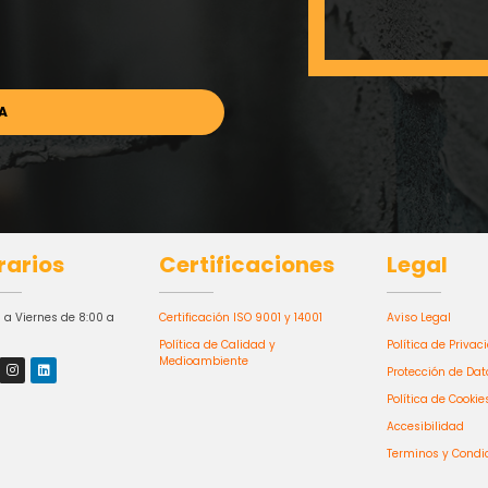
rarios
Certificaciones
Legal
 a Viernes de 8:00 a
Certificación ISO 9001 y 14001
Aviso Legal
Política de Calidad y
Política de Privac
Medioambiente
Protección de Dat
Política de Cookie
Accesibilidad
Terminos y Condi