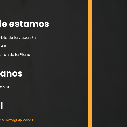
e estamos
bla de la viuda s/n
e 40
llón de la Plana
manos
55 81
l
@renovagrupo.com