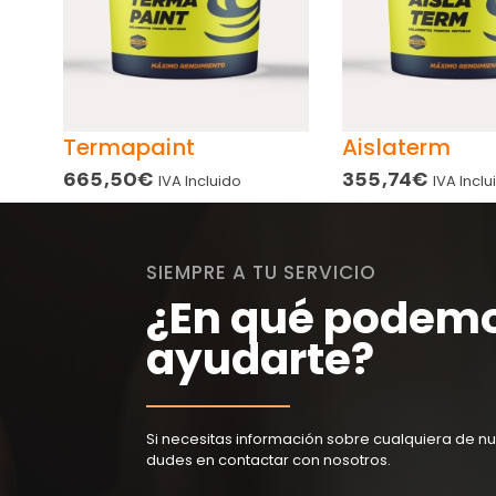
Termapaint
Aislaterm
665,50
€
355,74
€
IVA Incluido
IVA Inclu
SIEMPRE A TU SERVICIO
¿En qué podem
ayudarte?
Si necesitas información sobre cualquiera de nu
dudes en contactar con nosotros.