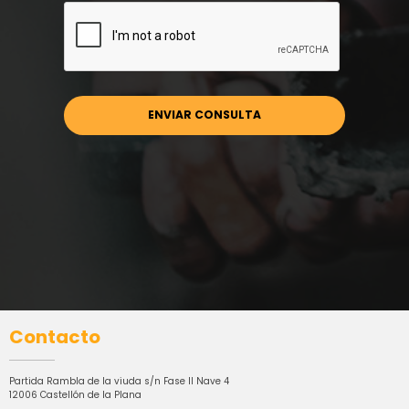
Contacto
Partida Rambla de la viuda s/n Fase II Nave 4
12006 Castellón de la Plana