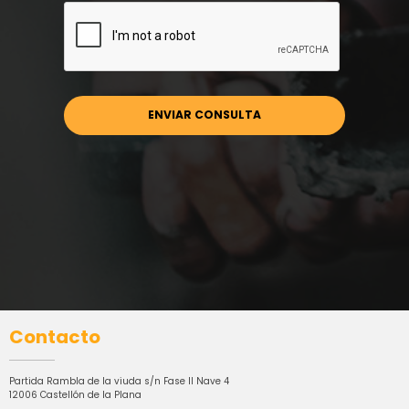
Contacto
Partida Rambla de la viuda s/n Fase II Nave 4
12006 Castellón de la Plana