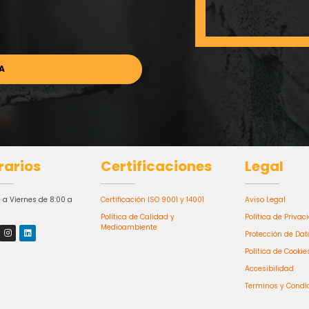
rarios
Certificaciones
Legal
 a Viernes de 8:00 a
Certificación ISO 9001 y 14001
Aviso Legal
Política de Calidad y
Política de Privac
Medioambiente
Protección de Dat
Política de Cookie
Accesibilidad
Terminos y Condi