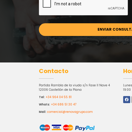
Contacto
Ho
Partida Rambla de la viuda s/n Fase II Nave 4
Lunes
12006 Castellón de la Plana
19:00
Tel:
+34 964 04 55 81
Whats:
+34 686 51 30 47
Mail:
comercial@renovagrupo.com