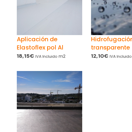
Aplicación de
Hidrofugació
Elastoflex pol Al
transparente
18,15
€
12,10
€
m2
IVA Incluido
IVA Incluido