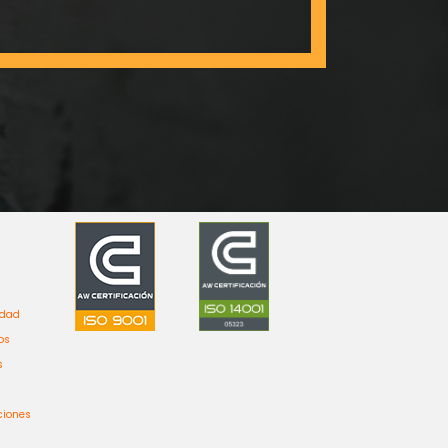
idad
os
s
ciones