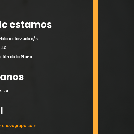
e estamos
bla de la viuda s/n
e 40
llón de la Plana
manos
55 81
l
@renovagrupo.com