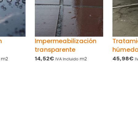
n
Impermeabilización
Tratami
transparente
húmedad
14,52
€
45,98
€
m2
m2
IVA Incluido
I