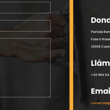
Dond
Partida Ram
Fase II Nav
12006 Caste
Llá
+34 964 04 
Emai
comercial