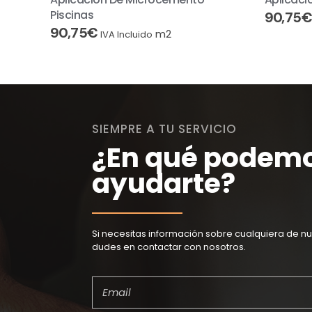
Piscinas
90,75
€
90,75
€
m2
IVA Incluido
SIEMPRE A TU SERVICIO
¿En qué podem
ayudarte?
Si necesitas información sobre cualquiera de nu
dudes en contactar con nosotros.