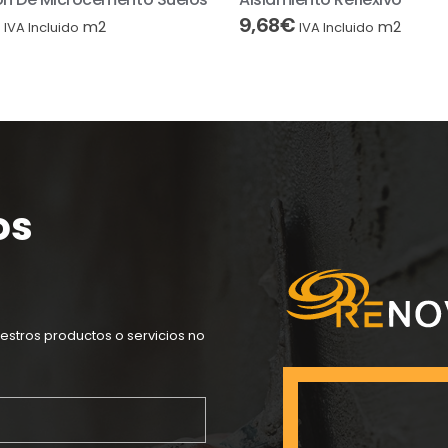
9,68
€
m2
m2
IVA Incluido
IVA Incluido
os
estros productos o servicios no