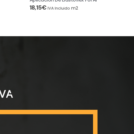
18,15
€
m2
IVA Incluido