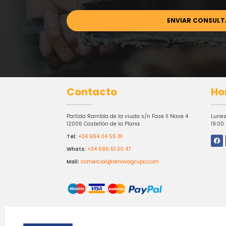
Contacto
Ho
Partida Rambla de la viuda s/n Fase II Nave 4
Lunes
12006 Castellón de la Plana
19:00
Tel:
+34 964 04 55 81
Whats:
+34 686 51 30 47
Mail:
comercial@renovagrupo.com