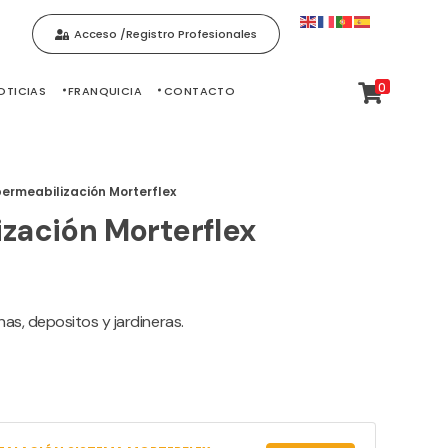
Acceso /Registro Profesionales
0
OTICIAS
FRANQUICIA
CONTACTO
ermeabilización Morterflex
zación Morterflex
nas, depositos y jardineras.