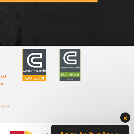
idad
os
s
ciones
Bienvenido a Grupo Renova,