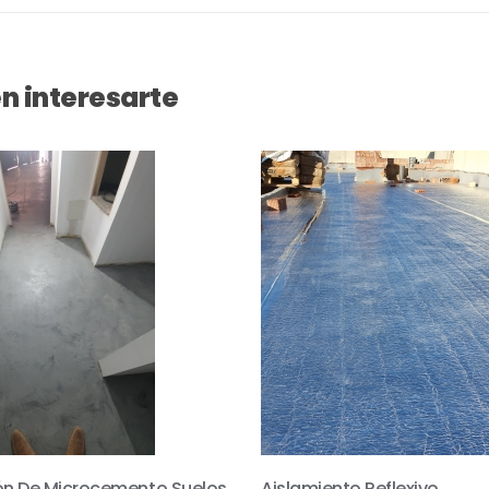
n interesarte
ón De Microcemento Suelos
Aislamiento Reflexivo