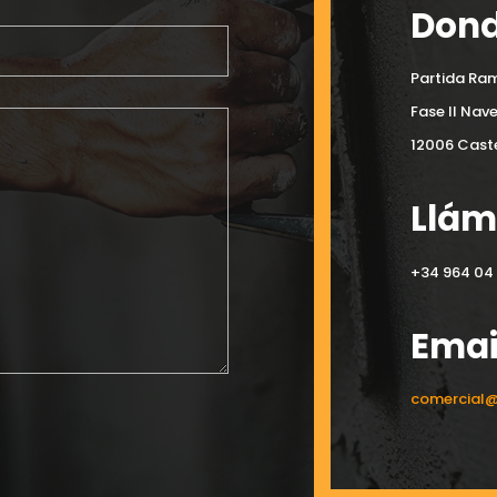
Dond
Partida Ram
Fase II Nav
12006 Caste
Llá
+34 964 04 
Emai
comercial