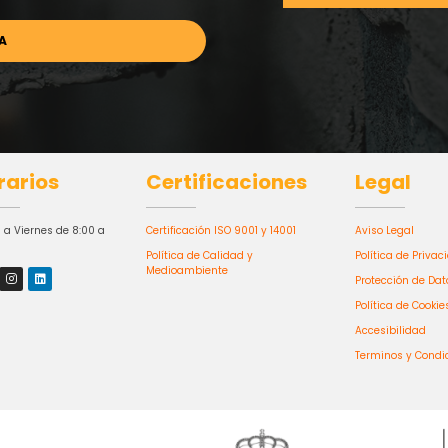
rarios
Certificaciones
Legal
 a Viernes de 8:00 a
Certificación ISO 9001 y 14001
Aviso Legal
Política de Calidad y
Política de Privac
Medioambiente
Protección de Dat
Política de Cookie
Accesibilidad
Terminos y Condi