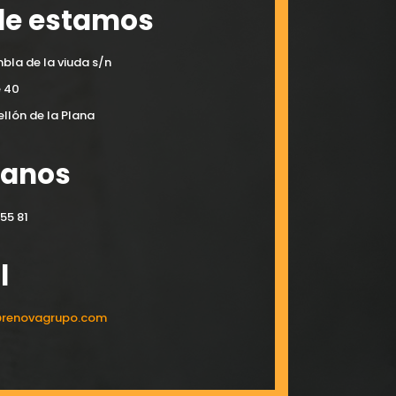
e estamos
bla de la viuda s/n
e 40
llón de la Plana
manos
55 81
l
@renovagrupo.com