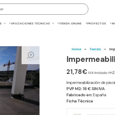
or
S
APLICACIONES TÉCNICAS
TIENDA ONLINE
PROYECTOS
N
open
Home
»
Tienda
»
Imp
Impermeabili
21,78
€
m2
IVA Incluido
Impermeabilización de pisci
PVP M2: 18 € SIN IVA
Fabricado en:
España
Ficha Técnica