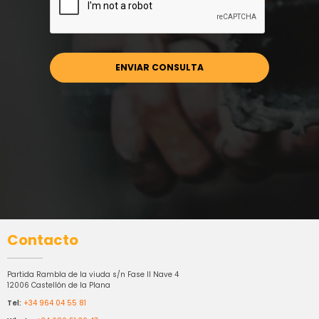
Contacto
Partida Rambla de la viuda s/n Fase II Nave 4
12006 Castellón de la Plana
Tel:
+34 964 04 55 81