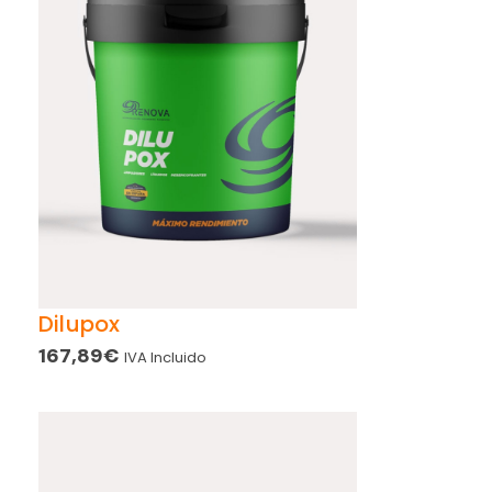
Dilupox
167,89
€
IVA Incluido