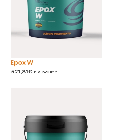
Epox W
521,81
€
IVA Incluido