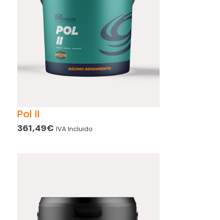
Pol II
361,49
€
IVA Incluido