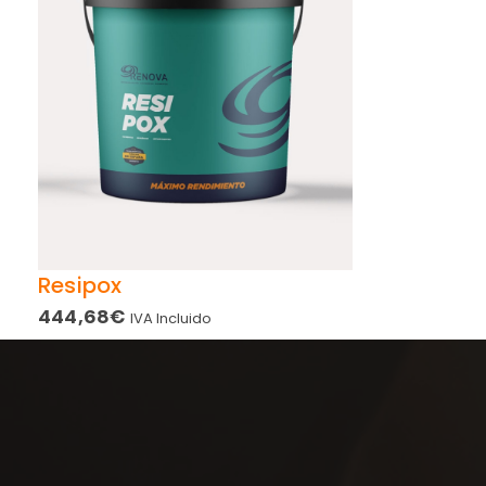
Resipox
444,68
€
IVA Incluido