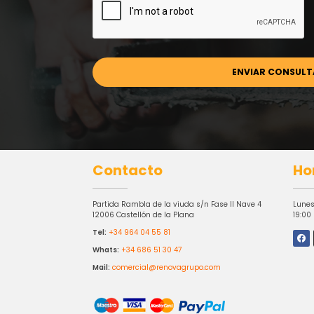
Contacto
Ho
Partida Rambla de la viuda s/n Fase II Nave 4
Lunes
12006 Castellón de la Plana
19:00
Tel:
+34 964 04 55 81
Whats:
+34 686 51 30 47
Mail:
comercial@renovagrupo.com