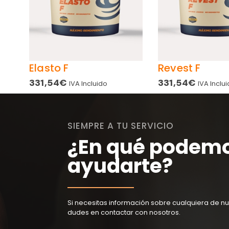
Elasto F
Revest F
331,54
€
331,54
€
IVA Incluido
IVA Inclu
SIEMPRE A TU SERVICIO
¿En qué podem
ayudarte?
Si necesitas información sobre cualquiera de nu
dudes en contactar con nosotros.