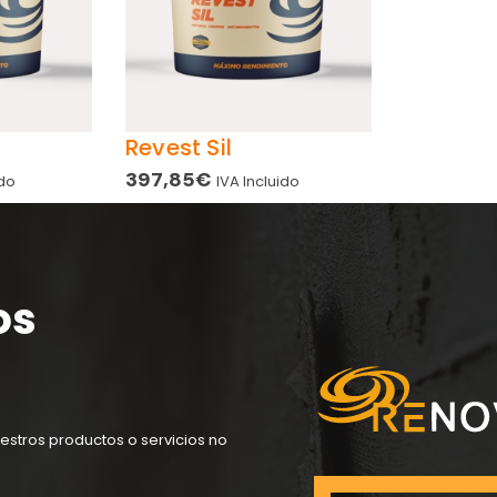
Revest Sil
397,85
€
ido
IVA Incluido
os
estros productos o servicios no