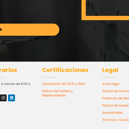
rarios
Certificaciones
Legal
 a Viernes de 8:00 a
Certificación ISO 9001 y 14001
Aviso Legal
Política de Calidad y
Política de Privac
Medioambiente
Protección de Dat
Política de Cookie
Accesibilidad
Terminos y Condi