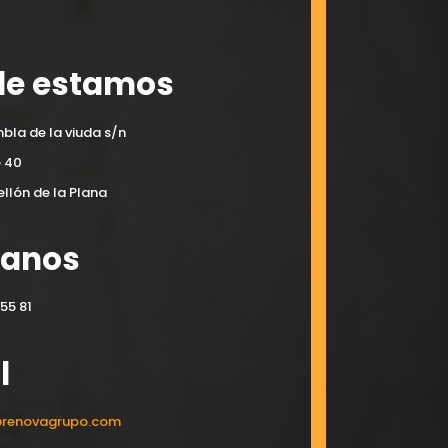
e estamos
bla de la viuda s/n
e 40
llón de la Plana
manos
55 81
l
@renovagrupo.com