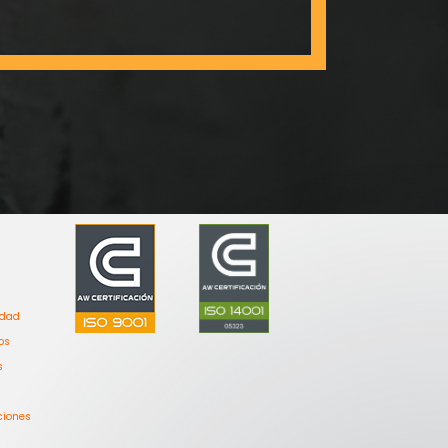
idad
os
s
Bienvenido a Grupo Renova,
ciones
estamos aqui para solucionar