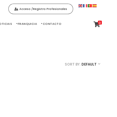
Acceso /Registro Profesionales
0
OTICIAS
FRANQUICIA
CONTACTO
SORT BY:
DEFAULT