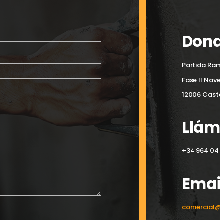
Dond
Partida Ram
Fase II Nav
12006 Caste
Llá
+34 964 04 
Emai
comercial