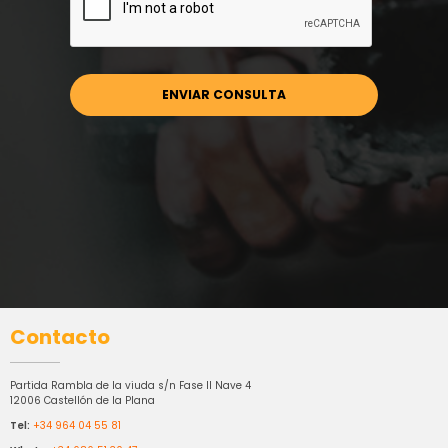
Contacto
Partida Rambla de la viuda s/n Fase II Nave 4
12006 Castellón de la Plana
Tel:
+34 964 04 55 81