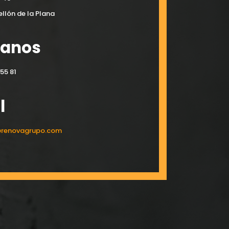
llón de la Plana
manos
55 81
l
@renovagrupo.com