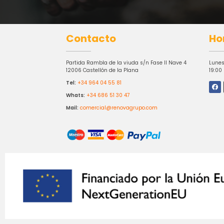
Contacto
Ho
Partida Rambla de la viuda s/n Fase II Nave 4
Lunes
12006 Castellón de la Plana
19:00
Tel:
+34 964 04 55 81
Whats:
+34 686 51 30 47
Mail:
comercial@renovagrupo.com