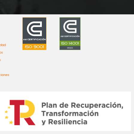
idad
os
s
ciones