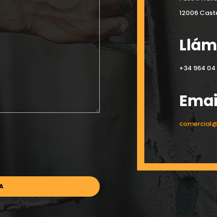
12006 Caste
Llá
+34 964 04 
Emai
comercial