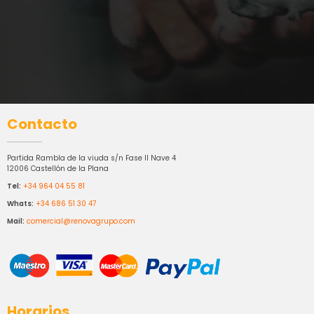
Contacto
Partida Rambla de la viuda s/n Fase II Nave 4
12006 Castellón de la Plana
Tel:
+34 964 04 55 81
Whats:
+34 686 51 30 47
Mail:
comercial@renovagrupo.com
Horarios