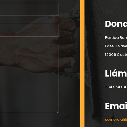
Dond
Partida Ram
Fase II Nav
12006 Caste
Llá
+34 964 04 
Emai
comercial