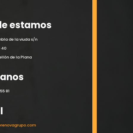
e estamos
bla de la viuda s/n
e 40
llón de la Plana
manos
55 81
l
@renovagrupo.com