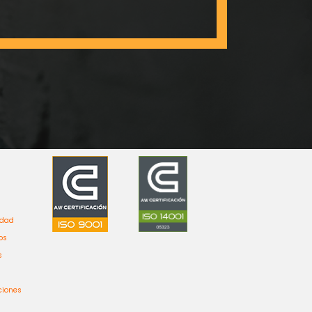
idad
os
s
ciones