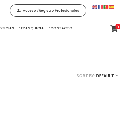
Acceso /Registro Profesionales
0
OTICIAS
FRANQUICIA
CONTACTO
SORT BY:
DEFAULT