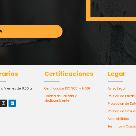
rarios
Certificaciones
Legal
 a Viernes de 8:00 a
Certificación ISO 9001 y 14001
Aviso Legal
Política de Calidad y
Política de Privac
Medioambiente
Protección de Dat
Política de Cookie
Accesibilidad
Terminos y Condi