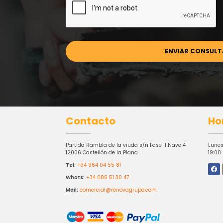
Contacto
Ho
Partida Rambla de la viuda s/n Fase II Nave 4
Lunes
12006 Castellón de la Plana
19:00
Tel:
+34 964 04 55 81
Whats:
+34 686 51 30 47
Mail:
comercial@renovagrupo.com