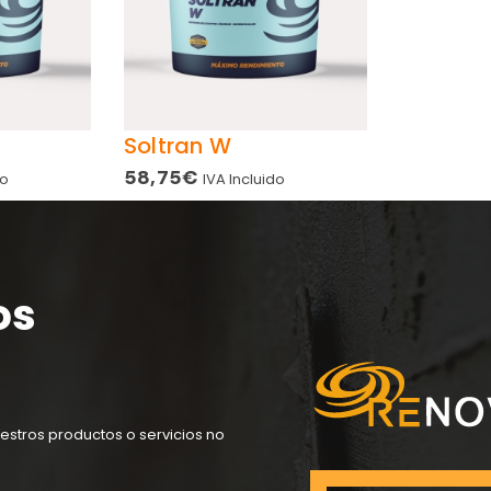
Soltran W
58,75
€
do
IVA Incluido
os
estros productos o servicios no