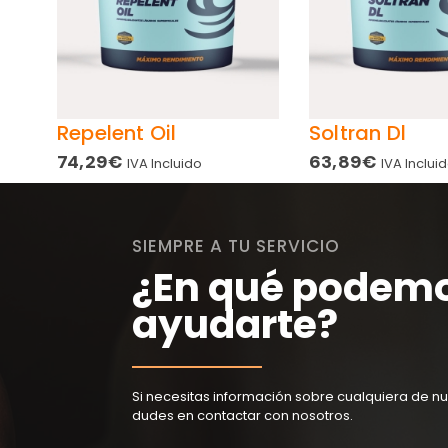
Repelent Oil
Soltran Dl
74,29
€
63,89
€
IVA Incluido
IVA Inclui
SIEMPRE A TU SERVICIO
¿En qué podem
ayudarte?
Si necesitas información sobre cualquiera de nu
dudes en contactar con nosotros.