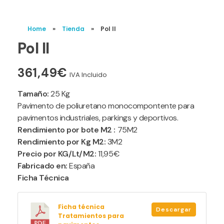
Home
»
Tienda
»
Pol II
Pol II
361,49
€
IVA Incluido
Tamaño:
25 Kg
Pavimento de poliuretano monocompontente para
pavimentos industriales, parkings y deportivos.
Rendimiento por bote M2 :
75M2
Rendimiento por Kg M2:
3M2
Precio por KG/Lt/M2:
11,95€
Fabricado en:
España
Ficha Técnica
Ficha técnica
Descargar
Tratamientos para