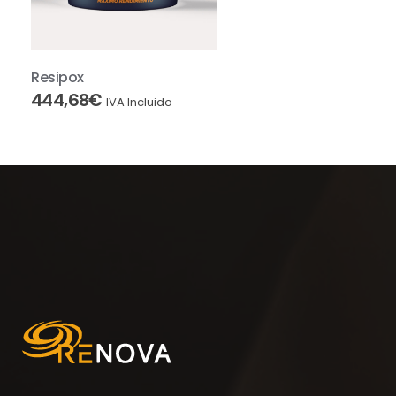
Resipox
444,68
€
IVA Incluido