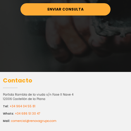
Contacto
Partida Rambla de la viuda s/n Fase II Nave 4
12006 Castellón de la Plana
Tel:
+34 964 04 55 81
Whats:
+34 686 51 30 47
Mail:
comercial@renovagrupo.com