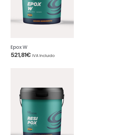
Epox W
521,81
€
IVA Incluido