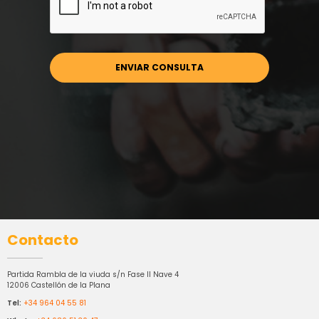
Contacto
Partida Rambla de la viuda s/n Fase II Nave 4
12006 Castellón de la Plana
Tel:
+34 964 04 55 81