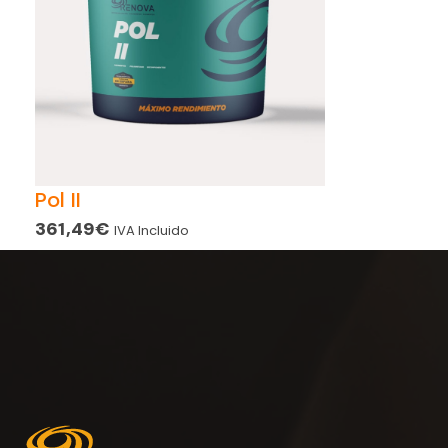
Pol II
361,49
€
IVA Incluido