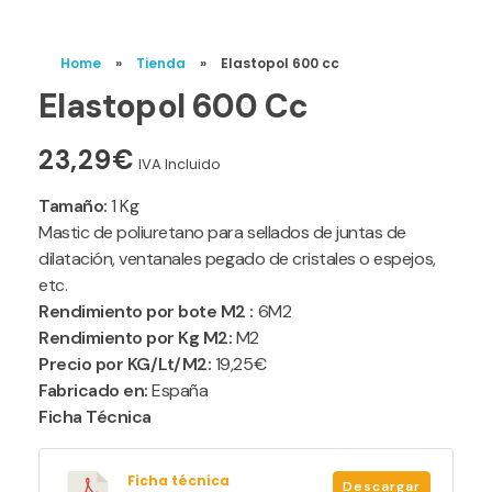
Home
»
Tienda
»
Elastopol 600 cc
Elastopol 600 Cc
23,29
€
IVA Incluido
Tamaño:
1 Kg
Mastic de poliuretano para sellados de juntas de
dilatación, ventanales pegado de cristales o espejos,
etc.
Rendimiento por bote M2 :
6M2
Rendimiento por Kg M2:
M2
Precio por KG/Lt/M2:
19,25€
Fabricado en:
España
Ficha Técnica
Ficha técnica
Descargar