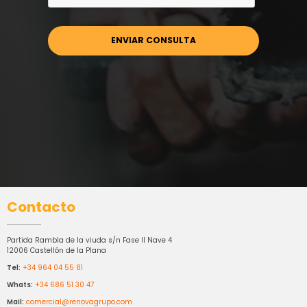
Contacto
Partida Rambla de la viuda s/n Fase II Nave 4
12006 Castellón de la Plana
Tel:
+34 964 04 55 81
Whats:
+34 686 51 30 47
Mail:
comercial@renovagrupo.com