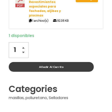
Revestimientos
especiales para
fachadas, aljibes y
piscinas
1 archivo(s)
92.38 KB
1 disponibles
Añadir Al Carrito
Categories
masillas
,
poliuretano
,
Selladores