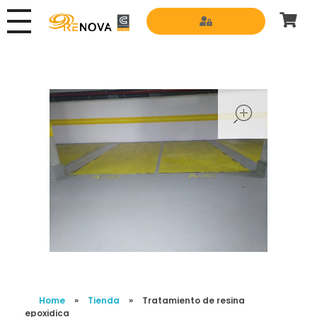
Grupo Renova
Productos y Servicios para la construcción
open
Home
»
Tienda
»
Tratamiento de resina
epoxidica