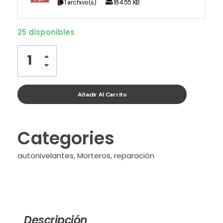
1 archivo(s)
184.55 KB
25 disponibles
Añadir Al Carrito
Categories
autonivelantes
,
Morteros
,
reparación
Descripción