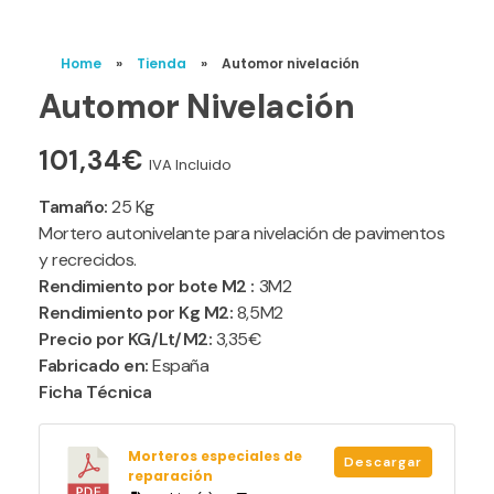
Home
»
Tienda
»
Automor nivelación
Automor Nivelación
101,34
€
IVA Incluido
Tamaño:
25 Kg
Mortero autonivelante para nivelación de pavimentos
y recrecidos.
Rendimiento por bote M2 :
3M2
Rendimiento por Kg M2:
8,5M2
Precio por KG/Lt/M2:
3,35€
Fabricado en:
España
Ficha Técnica
Morteros especiales de
Descargar
reparación