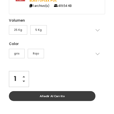
ELASTOFLEX POL
1 archivo(s)
419.54 KB
Volumen
25 Kg
5 Kg
Color
gris
Rojo
Añadir Al Carrito