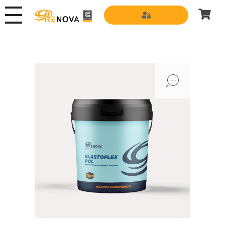
Grupo Renova
Productos y Servicios para la construcción
open