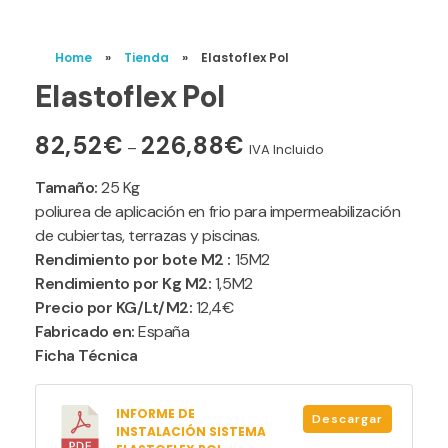
Home
»
Tienda
»
Elastoflex Pol
Elastoflex Pol
82,52
€
226,88
€
–
IVA Incluido
Tamaño:
25 Kg
poliurea de aplicación en frio para impermeabilización
de cubiertas, terrazas y piscinas.
Rendimiento por bote M2 :
15M2
Rendimiento por Kg M2:
1,5M2
Precio por KG/Lt/M2:
12,4€
Fabricado en:
España
Ficha Técnica
INFORME DE
Descargar
INSTALACIÓN SISTEMA