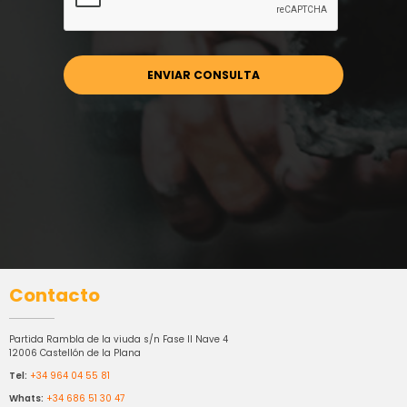
Contacto
Partida Rambla de la viuda s/n Fase II Nave 4
12006 Castellón de la Plana
Tel:
+34 964 04 55 81
Whats:
+34 686 51 30 47