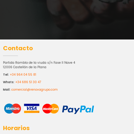
Contacto
Partida Rambla de la viuda s/n Fase II Nave 4
12006 Castellón de la Plana
Tel:
+34 964 04 55 81
Whats:
+34 686 51 30 47
Mail:
comercial@renovagrupo.com
Horarios