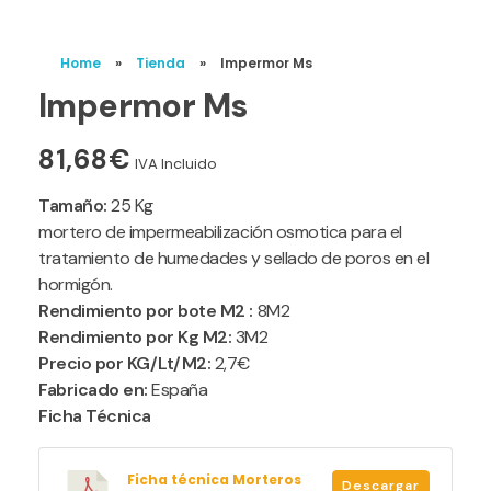
Home
»
Tienda
»
Impermor Ms
Impermor Ms
81,68
€
IVA Incluido
Tamaño:
25 Kg
mortero de impermeabilización osmotica para el
tratamiento de humedades y sellado de poros en el
hormigón.
Rendimiento por bote M2 :
8M2
Rendimiento por Kg M2:
3M2
Precio por KG/Lt/M2:
2,7€
Fabricado en:
España
Ficha Técnica
Ficha técnica Morteros
Descargar