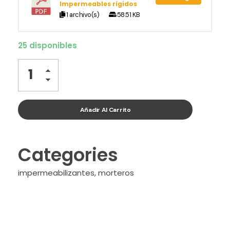
Impermeables rígidos
1 archivo(s)
58.51 KB
25 disponibles
Añadir Al Carrito
Categories
impermeabilizantes
,
morteros