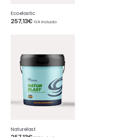
Ecoelastic
257,13
€
IVA Incluido
Naturelast
257,13
€