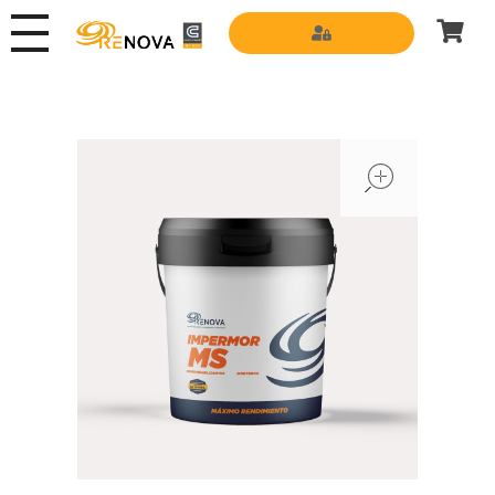
Grupo Renova
Productos y Servicios para la construcción
open