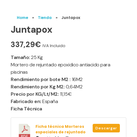
Home
»
Tienda
»
Juntapox
Juntapox
337,29
€
IVA Incluido
Tamaño:
25 Kg
Mortero de rejuntado epoxidico antiacido para
piscinas
Rendimiento por bote M2 :
16M2
Rendimiento por Kg M2:
0,64M2
Precio por KG/Lt/M2:
11,15€
Fabricado en:
España
Ficha Técnica
Ficha técnica Morteros
Descargar
especiales de rejuntado