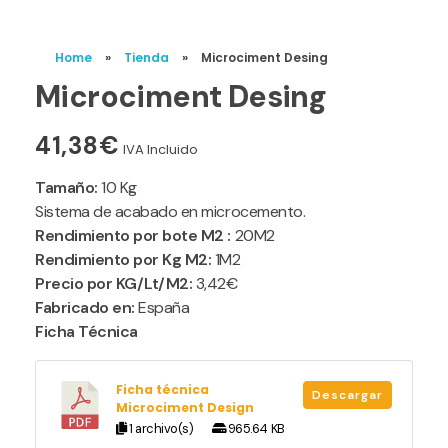
Home
»
Tienda
»
Microciment Desing
Microciment Desing
41,38
€
IVA Incluido
Tamaño:
10 Kg
Sistema de acabado en microcemento.
Rendimiento por bote M2 :
20M2
Rendimiento por Kg M2:
1M2
Precio por KG/Lt/M2:
3,42€
Fabricado en:
España
Ficha Técnica
Ficha técnica
Descargar
Microciment Design
1 archivo(s)
965.64 KB