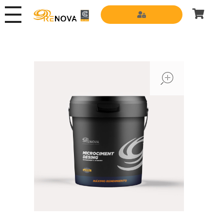
Grupo Renova
Productos y Servicios para la construcción
open